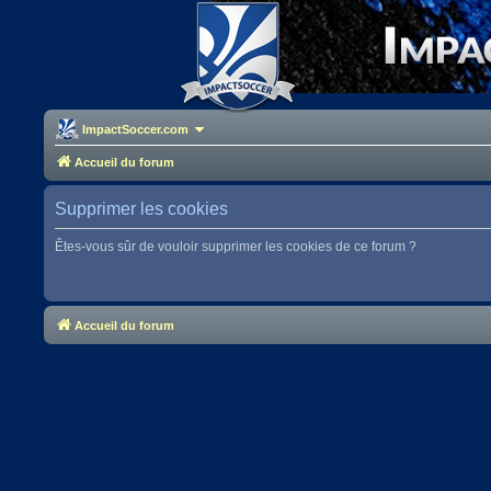
ImpactSoccer.com
Accueil du forum
Supprimer les cookies
Êtes-vous sûr de vouloir supprimer les cookies de ce forum ?
Accueil du forum