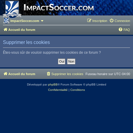
ImpactSoccer.com
Inscription
Connexion
Accueil du forum
FAQ
Supprimer les cookies
Êtes-vous sûr de vouloir supprimer les cookies de ce forum ?
Accueil du forum
Supprimer les cookies
Fuseau horaire sur
UTC-04:00
Développé par
phpBB
® Forum Software © phpBB Limited
Confidentialité
|
Conditions