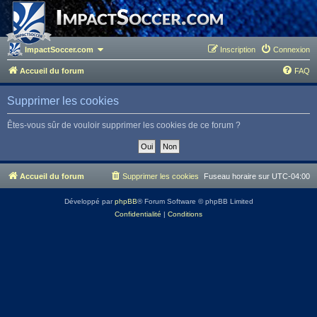
ImpactSoccer.com
Inscription
Connexion
Accueil du forum
FAQ
Supprimer les cookies
Êtes-vous sûr de vouloir supprimer les cookies de ce forum ?
Accueil du forum
Supprimer les cookies
Fuseau horaire sur
UTC-04:00
Développé par
phpBB
® Forum Software © phpBB Limited
Confidentialité
|
Conditions