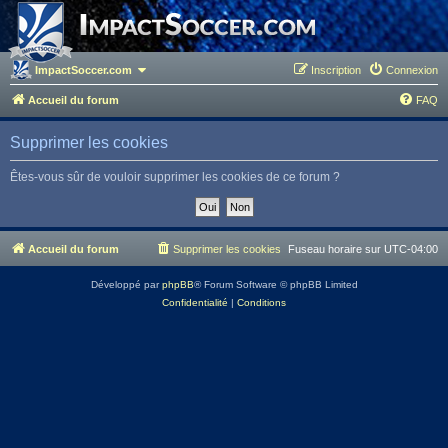
ImpactSoccer.com
Inscription
Connexion
Accueil du forum
FAQ
Supprimer les cookies
Êtes-vous sûr de vouloir supprimer les cookies de ce forum ?
Accueil du forum
Supprimer les cookies
Fuseau horaire sur
UTC-04:00
Développé par
phpBB
® Forum Software © phpBB Limited
Confidentialité
|
Conditions