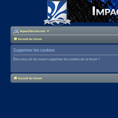
ImpactSoccer.com
Accueil du forum
Supprimer les cookies
Êtes-vous sûr de vouloir supprimer les cookies de ce forum ?
Accueil du forum