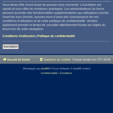
Vous devez être inscrit avant de pouvoir vous connecter. L’inscription est
rapide et vous offre de nombreux avantages. Les administrateurs du forum
peuvent accorder des fonctionnalités supplémentaires aux utilisateurs inscrits.
Avant de vous inscrire, assurez-vous d’avoir pris connaissance de nos
conditions d’utilisation et de notre politique de confidentialité. Veuillez
également prendre le temps de consulter attentivement toutes les règles du
forum lors de votre navigation.
Conditions d’utilisation
|
Politique de confidentialité
Inscription
Accueil du forum
Supprimer les cookies
Fuseau horaire sur
UTC-04:00
Développé par
phpBB
® Forum Software © phpBB Limited
Confidentialité
|
Conditions