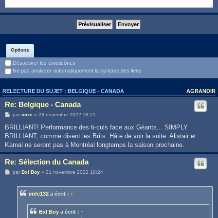
Options
Désactiver les émoticônes
Ne pas analyser automatiquement la syntaxe des liens
RELECTURE DU SUJET : BELGIQUE - CANADA
AGRANDIR
Re: Belgique - Canada
par
onze
» 23 novembre 2022 18:21
BRILLIANT! Performance des ti-culs face aux Géants... SIMPLY
BRILLIANT, comme disent les Brits. Hâte de voir la suite. Alistair et
Kamal ne seront pas à Montréal longtemps la saison prochaine.
Re: Sélection du Canada
par
Bxl Boy
» 21 novembre 2022 18:24
imfc132
a écrit :
↑
Bxl Boy
a écrit :
↑