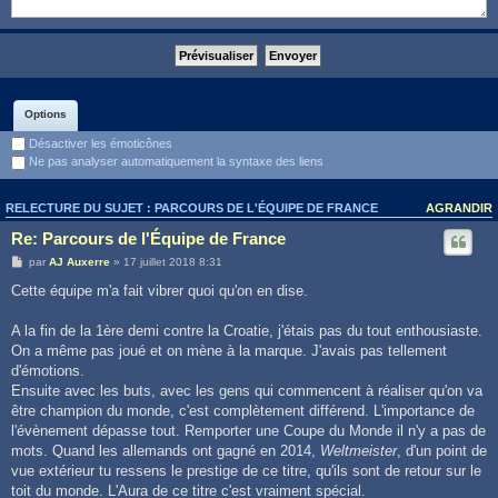
Options
Désactiver les émoticônes
Ne pas analyser automatiquement la syntaxe des liens
RELECTURE DU SUJET : PARCOURS DE L'ÉQUIPE DE FRANCE
AGRANDIR
Re: Parcours de l'Équipe de France
par
AJ Auxerre
» 17 juillet 2018 8:31
Cette équipe m'a fait vibrer quoi qu'on en dise.
A la fin de la 1ère demi contre la Croatie, j'étais pas du tout enthousiaste.
On a même pas joué et on mène à la marque. J'avais pas tellement
d'émotions.
Ensuite avec les buts, avec les gens qui commencent à réaliser qu'on va
être champion du monde, c'est complètement différend. L'importance de
l'évènement dépasse tout. Remporter une Coupe du Monde il n'y a pas de
mots. Quand les allemands ont gagné en 2014,
Weltmeister
, d'un point de
vue extérieur tu ressens le prestige de ce titre, qu'ils sont de retour sur le
toit du monde. L'Aura de ce titre c'est vraiment spécial.