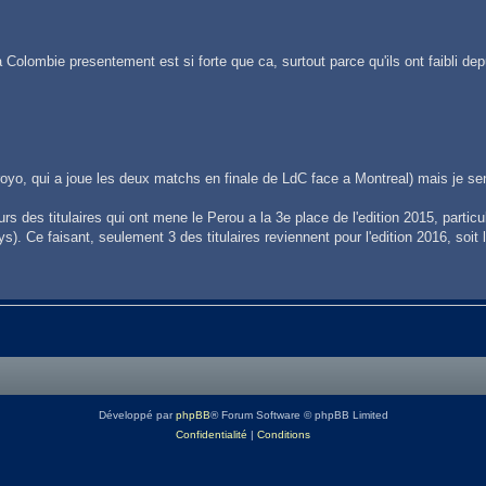
 Colombie presentement est si forte que ca, surtout parce qu'ils ont faibli dep
rroyo, qui a joue les deux matchs en finale de LdC face a Montreal) mais je se
rs des titulaires qui ont mene le Perou a la 3e place de l'edition 2015, parti
s). Ce faisant, seulement 3 des titulaires reviennent pour l'edition 2016, soit
r Oswaldo Vizcarrondo, arriere central qui est capitaine et un des piliers de Na
Développé par
phpBB
® Forum Software © phpBB Limited
Confidentialité
|
Conditions