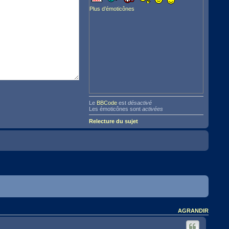
Plus d’émoticônes
Le
BBCode
est
désactivé
Les émoticônes sont
activées
Relecture du sujet
AGRANDIR