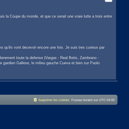
uis la Coupe du monde, et que ce serait une vraie lutte a trois entre
ns qu'ils vont decevoir encore une fois. Je suis tres curieux par
culierement toute la defense (Vargas - Real Betis, Zambrano -
 le gardien Gallese, le milieu gauche Cueva et bien sur Paolo
ntes. De ce que j'ai lu, le milieu central et capitaine Thomas Rincon
Supprimer les cookies
Fuseau horaire sur
UTC-04:00