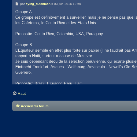
par
flying_dutchman
» 03 juin 2016 12:56
Groupe A
Ce groupe est definitvement a surveiller, mais je ne pense pas que la
les Cafeteros, le Costa Rica et les Etats-Unis.
Pronostic: Costa Rica, Colombia, USA, Paraguay
Groupe B
L'Equateur semble en effet plus forte sur papier (il ne faudrait pas A
rapport a Haiti, surtout a cause de Mustivar.
Je suis cependant decu de la selection peruvienne, qui ecarte plusieu
Eintracht Frankfurt, Ascues - Wolfsburg, Advincula - Newell's Old Boy
Guerrero.
Pronostic: Brazil, Ecuador, Peru, Haiti
Haut
Groupe C
Je n'ai rien a redire, a part le fait que le Venezuela compte aussi su
est celui qui dirige le jeu, donc il est aussi a surveiller.
Accueil du forum
Pronostic: Mexico, Uruguay, Venezuela, Jamaica.
Groupe D
Je n'ai rien a redire.