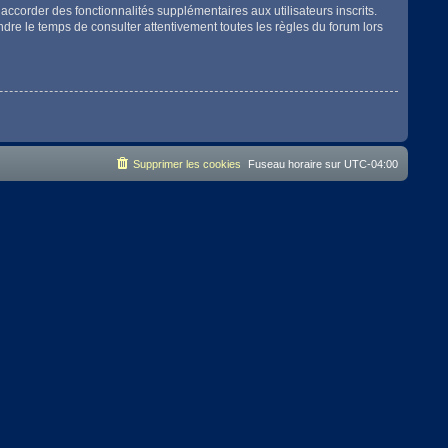
accorder des fonctionnalités supplémentaires aux utilisateurs inscrits.
endre le temps de consulter attentivement toutes les règles du forum lors
Supprimer les cookies
Fuseau horaire sur
UTC-04:00