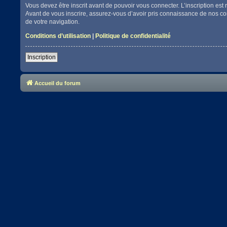
Vous devez être inscrit avant de pouvoir vous connecter. L’inscription es
Avant de vous inscrire, assurez-vous d’avoir pris connaissance de nos cond
de votre navigation.
Conditions d’utilisation
|
Politique de confidentialité
Inscription
Accueil du forum