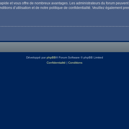
t rapide et vous offre de nombreux avantages. Les administrateurs du forum peuvent 
itions d’utilisation et de notre politique de confidentialité. Veuillez également pr
Développé par
phpBB
® Forum Software © phpBB Limited
Confidentialité
|
Conditions