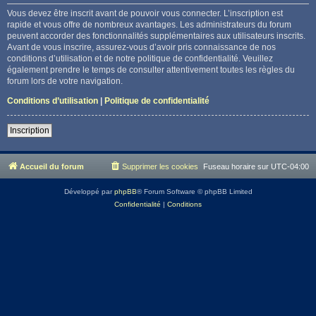
Vous devez être inscrit avant de pouvoir vous connecter. L’inscription est
rapide et vous offre de nombreux avantages. Les administrateurs du forum
peuvent accorder des fonctionnalités supplémentaires aux utilisateurs inscrits.
Avant de vous inscrire, assurez-vous d’avoir pris connaissance de nos
conditions d’utilisation et de notre politique de confidentialité. Veuillez
également prendre le temps de consulter attentivement toutes les règles du
forum lors de votre navigation.
Conditions d’utilisation
|
Politique de confidentialité
Inscription
Accueil du forum
Supprimer les cookies
Fuseau horaire sur
UTC-04:00
Développé par
phpBB
® Forum Software © phpBB Limited
Confidentialité
|
Conditions