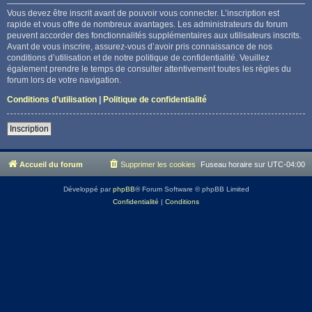
Vous devez être inscrit avant de pouvoir vous connecter. L’inscription est
rapide et vous offre de nombreux avantages. Les administrateurs du forum
peuvent accorder des fonctionnalités supplémentaires aux utilisateurs inscrits.
Avant de vous inscrire, assurez-vous d’avoir pris connaissance de nos
conditions d’utilisation et de notre politique de confidentialité. Veuillez
également prendre le temps de consulter attentivement toutes les règles du
forum lors de votre navigation.
Conditions d’utilisation
|
Politique de confidentialité
Inscription
Accueil du forum
Supprimer les cookies
Fuseau horaire sur
UTC-04:00
Développé par
phpBB
® Forum Software © phpBB Limited
Confidentialité
|
Conditions