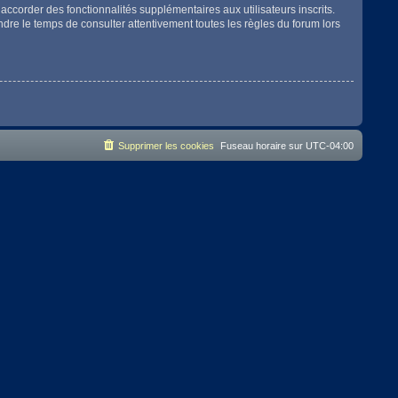
accorder des fonctionnalités supplémentaires aux utilisateurs inscrits.
endre le temps de consulter attentivement toutes les règles du forum lors
Supprimer les cookies
Fuseau horaire sur
UTC-04:00