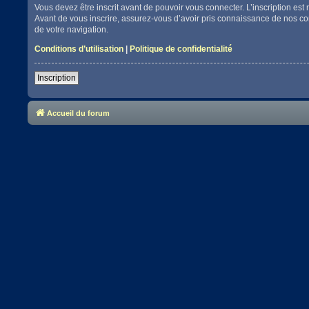
Vous devez être inscrit avant de pouvoir vous connecter. L’inscription es
Avant de vous inscrire, assurez-vous d’avoir pris connaissance de nos cond
de votre navigation.
Conditions d’utilisation
|
Politique de confidentialité
Inscription
Accueil du forum