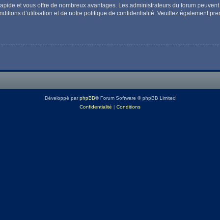
t rapide et vous offre de nombreux avantages. Les administrateurs du forum peuvent 
itions d’utilisation et de notre politique de confidentialité. Veuillez également pr
Développé par
phpBB
® Forum Software © phpBB Limited
Confidentialité
|
Conditions