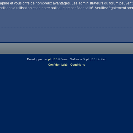
t rapide et vous offre de nombreux avantages. Les administrateurs du forum peuvent 
itions d’utilisation et de notre politique de confidentialité. Veuillez également pr
Développé par
phpBB
® Forum Software © phpBB Limited
Confidentialité
|
Conditions