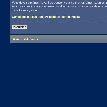
Vous devez être inscrit avant de pouvoir vous connecter. L’inscription es
Avant de vous inscrire, assurez-vous d’avoir pris connaissance de nos cond
de votre navigation.
Conditions d’utilisation
|
Politique de confidentialité
Inscription
Accueil du forum