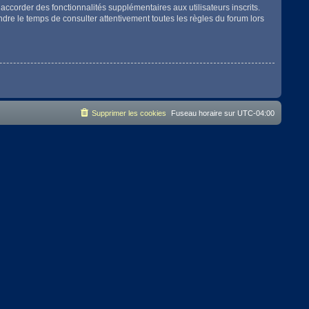
accorder des fonctionnalités supplémentaires aux utilisateurs inscrits.
endre le temps de consulter attentivement toutes les règles du forum lors
Supprimer les cookies
Fuseau horaire sur
UTC-04:00