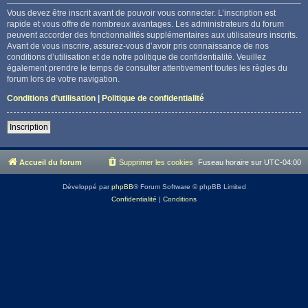
Vous devez être inscrit avant de pouvoir vous connecter. L’inscription est
rapide et vous offre de nombreux avantages. Les administrateurs du forum
peuvent accorder des fonctionnalités supplémentaires aux utilisateurs inscrits.
Avant de vous inscrire, assurez-vous d’avoir pris connaissance de nos
conditions d’utilisation et de notre politique de confidentialité. Veuillez
également prendre le temps de consulter attentivement toutes les règles du
forum lors de votre navigation.
Conditions d’utilisation
|
Politique de confidentialité
Inscription
Accueil du forum
Supprimer les cookies
Fuseau horaire sur
UTC-04:00
Développé par
phpBB
® Forum Software © phpBB Limited
Confidentialité
|
Conditions