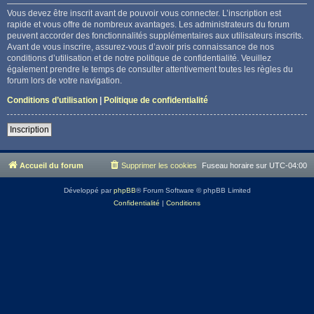
Vous devez être inscrit avant de pouvoir vous connecter. L’inscription est
rapide et vous offre de nombreux avantages. Les administrateurs du forum
peuvent accorder des fonctionnalités supplémentaires aux utilisateurs inscrits.
Avant de vous inscrire, assurez-vous d’avoir pris connaissance de nos
conditions d’utilisation et de notre politique de confidentialité. Veuillez
également prendre le temps de consulter attentivement toutes les règles du
forum lors de votre navigation.
Conditions d’utilisation
|
Politique de confidentialité
Inscription
Accueil du forum
Supprimer les cookies
Fuseau horaire sur
UTC-04:00
Développé par
phpBB
® Forum Software © phpBB Limited
Confidentialité
|
Conditions