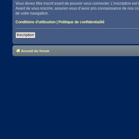
Vous devez être inscrit avant de pouvoir vous connecter. L’inscription es
Avant de vous inscrire, assurez-vous d’avoir pris connaissance de nos cond
de votre navigation.
Conditions d’utilisation
|
Politique de confidentialité
Inscription
Accueil du forum