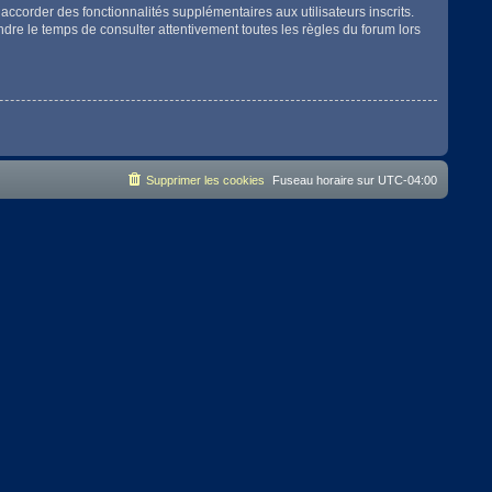
accorder des fonctionnalités supplémentaires aux utilisateurs inscrits.
endre le temps de consulter attentivement toutes les règles du forum lors
Supprimer les cookies
Fuseau horaire sur
UTC-04:00