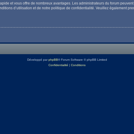
t rapide et vous offre de nombreux avantages. Les administrateurs du forum peuvent 
itions d’utilisation et de notre politique de confidentialité. Veuillez également pr
Développé par
phpBB
® Forum Software © phpBB Limited
Confidentialité
|
Conditions