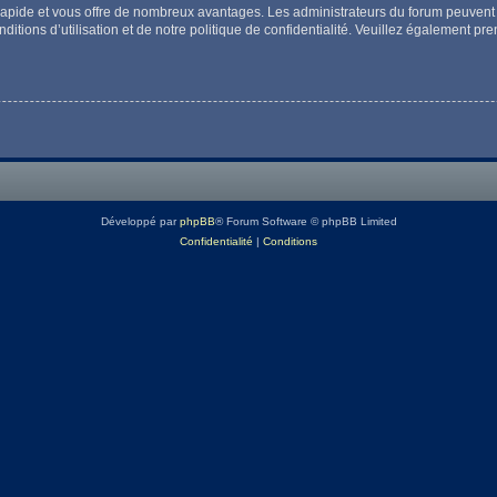
t rapide et vous offre de nombreux avantages. Les administrateurs du forum peuvent 
itions d’utilisation et de notre politique de confidentialité. Veuillez également pr
Développé par
phpBB
® Forum Software © phpBB Limited
Confidentialité
|
Conditions