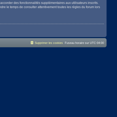
accorder des fonctionnalités supplémentaires aux utilisateurs inscrits.
endre le temps de consulter attentivement toutes les règles du forum lors
Supprimer les cookies
Fuseau horaire sur
UTC-04:00