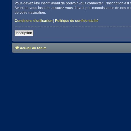
Vous devez être inscrit avant de pouvoir vous connecter. L’inscription es
Avant de vous inscrire, assurez-vous d’avoir pris connaissance de nos cond
de votre navigation.
Conditions d’utilisation
|
Politique de confidentialité
Inscription
Accueil du forum