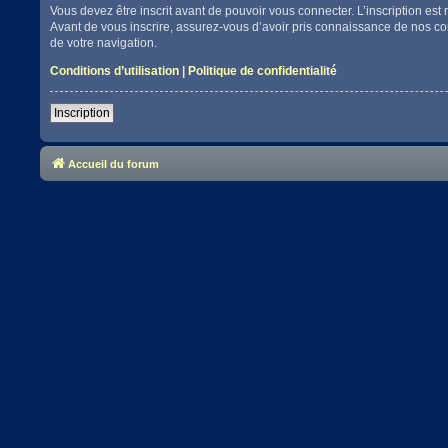
Vous devez être inscrit avant de pouvoir vous connecter. L’inscription es
Avant de vous inscrire, assurez-vous d’avoir pris connaissance de nos cond
de votre navigation.
Conditions d’utilisation
|
Politique de confidentialité
Inscription
Accueil du forum