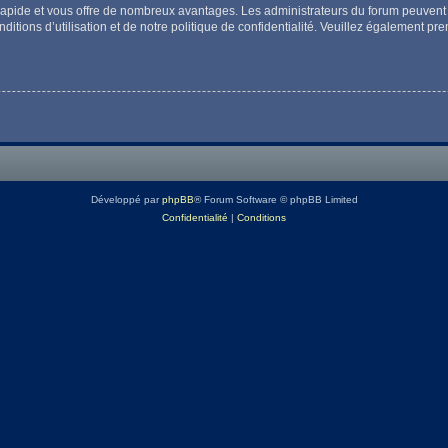
t rapide et vous offre de nombreux avantages. Les administrateurs du forum peuvent 
itions d’utilisation et de notre politique de confidentialité. Veuillez également pr
Développé par
phpBB
® Forum Software © phpBB Limited
Confidentialité
|
Conditions