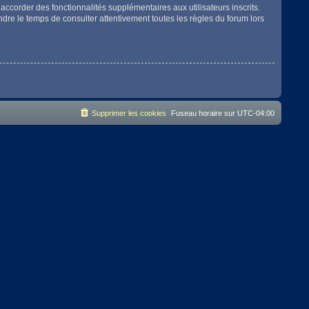
accorder des fonctionnalités supplémentaires aux utilisateurs inscrits.
endre le temps de consulter attentivement toutes les règles du forum lors
Supprimer les cookies
Fuseau horaire sur
UTC-04:00