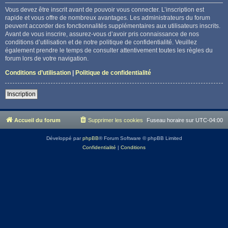
Vous devez être inscrit avant de pouvoir vous connecter. L’inscription est
rapide et vous offre de nombreux avantages. Les administrateurs du forum
peuvent accorder des fonctionnalités supplémentaires aux utilisateurs inscrits.
Avant de vous inscrire, assurez-vous d’avoir pris connaissance de nos
conditions d’utilisation et de notre politique de confidentialité. Veuillez
également prendre le temps de consulter attentivement toutes les règles du
forum lors de votre navigation.
Conditions d’utilisation
|
Politique de confidentialité
Inscription
Accueil du forum
Supprimer les cookies
Fuseau horaire sur
UTC-04:00
Développé par
phpBB
® Forum Software © phpBB Limited
Confidentialité
|
Conditions