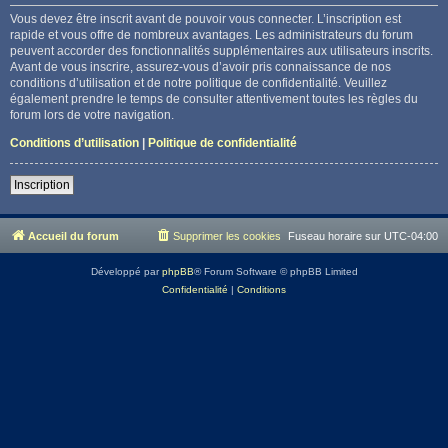
Vous devez être inscrit avant de pouvoir vous connecter. L’inscription est
rapide et vous offre de nombreux avantages. Les administrateurs du forum
peuvent accorder des fonctionnalités supplémentaires aux utilisateurs inscrits.
Avant de vous inscrire, assurez-vous d’avoir pris connaissance de nos
conditions d’utilisation et de notre politique de confidentialité. Veuillez
également prendre le temps de consulter attentivement toutes les règles du
forum lors de votre navigation.
Conditions d’utilisation
|
Politique de confidentialité
Inscription
Accueil du forum
Supprimer les cookies
Fuseau horaire sur
UTC-04:00
Développé par
phpBB
® Forum Software © phpBB Limited
Confidentialité
|
Conditions