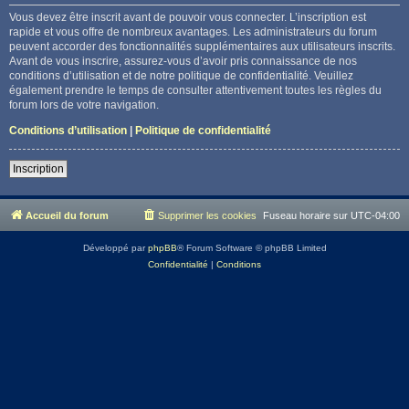
Vous devez être inscrit avant de pouvoir vous connecter. L’inscription est
rapide et vous offre de nombreux avantages. Les administrateurs du forum
peuvent accorder des fonctionnalités supplémentaires aux utilisateurs inscrits.
Avant de vous inscrire, assurez-vous d’avoir pris connaissance de nos
conditions d’utilisation et de notre politique de confidentialité. Veuillez
également prendre le temps de consulter attentivement toutes les règles du
forum lors de votre navigation.
Conditions d’utilisation
|
Politique de confidentialité
Inscription
Accueil du forum
Supprimer les cookies
Fuseau horaire sur
UTC-04:00
Développé par
phpBB
® Forum Software © phpBB Limited
Confidentialité
|
Conditions