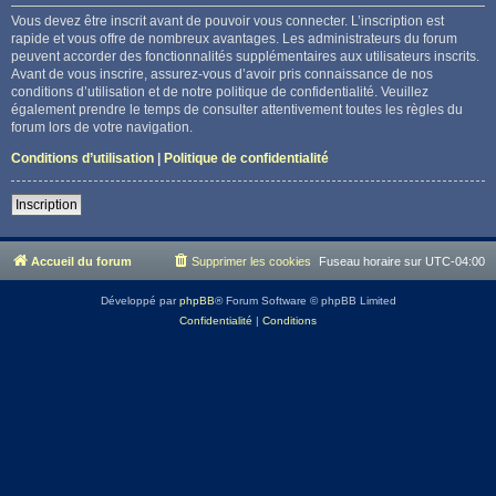
Vous devez être inscrit avant de pouvoir vous connecter. L’inscription est
rapide et vous offre de nombreux avantages. Les administrateurs du forum
peuvent accorder des fonctionnalités supplémentaires aux utilisateurs inscrits.
Avant de vous inscrire, assurez-vous d’avoir pris connaissance de nos
conditions d’utilisation et de notre politique de confidentialité. Veuillez
également prendre le temps de consulter attentivement toutes les règles du
forum lors de votre navigation.
Conditions d’utilisation
|
Politique de confidentialité
Inscription
Accueil du forum
Supprimer les cookies
Fuseau horaire sur
UTC-04:00
Développé par
phpBB
® Forum Software © phpBB Limited
Confidentialité
|
Conditions