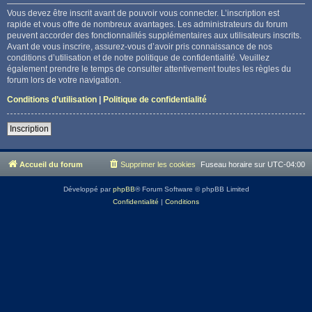
Vous devez être inscrit avant de pouvoir vous connecter. L’inscription est
rapide et vous offre de nombreux avantages. Les administrateurs du forum
peuvent accorder des fonctionnalités supplémentaires aux utilisateurs inscrits.
Avant de vous inscrire, assurez-vous d’avoir pris connaissance de nos
conditions d’utilisation et de notre politique de confidentialité. Veuillez
également prendre le temps de consulter attentivement toutes les règles du
forum lors de votre navigation.
Conditions d’utilisation
|
Politique de confidentialité
Inscription
Accueil du forum
Supprimer les cookies
Fuseau horaire sur
UTC-04:00
Développé par
phpBB
® Forum Software © phpBB Limited
Confidentialité
|
Conditions