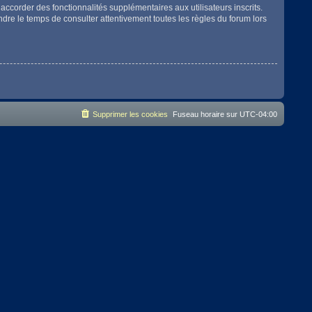
accorder des fonctionnalités supplémentaires aux utilisateurs inscrits.
endre le temps de consulter attentivement toutes les règles du forum lors
Supprimer les cookies
Fuseau horaire sur
UTC-04:00