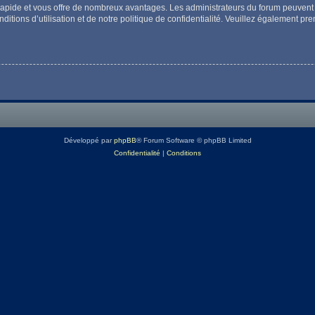
t rapide et vous offre de nombreux avantages. Les administrateurs du forum peuvent 
itions d’utilisation et de notre politique de confidentialité. Veuillez également pr
Développé par
phpBB
® Forum Software © phpBB Limited
Confidentialité
|
Conditions