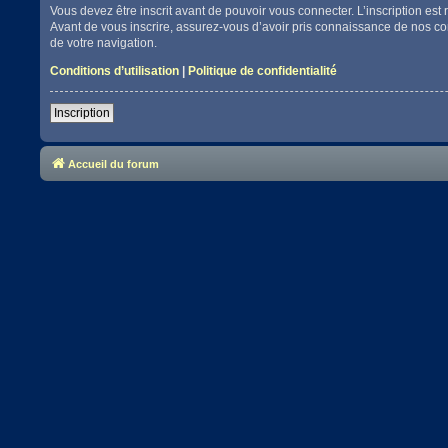
Vous devez être inscrit avant de pouvoir vous connecter. L’inscription es
Avant de vous inscrire, assurez-vous d’avoir pris connaissance de nos cond
de votre navigation.
Conditions d’utilisation
|
Politique de confidentialité
Inscription
Accueil du forum