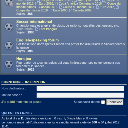
Sous-forums :
Coupe du monde 2022
,
Juin - juillet 2021
,
Coupe du
monde 2018
,
Euro 2016
,
Copa America Centenario 2016
,
Coupe du
monde dames - Canada 2015
,
Coupe du monde 2014
,
Euro 2012
,
Coupe du monde 2010
,
Euro 2008
,
Canada 2007
Sujets :
365
Soccer international
Championnats étrangers, de clubs, de nations, nouvelles des joueurs, etc.
Sous-forum :
Foot français
Sujets :
1988
English-speaking forum
For those who don't speak French and prefer the discussion in Shakespeare's
language
Sujets :
498
Hors-jeu
Pour parler de tous les sujets qui vous intéressent mais ne concernent pas
forcément le soccer
Sujets :
1025
CONNEXION
•
INSCRIPTION
Nom d’utilisateur :
Mot de passe :
J’ai oublié mon mot de passe
Se souvenir de moi
QUI EST EN LIGNE ?
Au total, il y a
11
utilisateurs en ligne :: 0 inscrit, 3 invisibles et 8 invités
Le nombre maximal d’utilisateurs en ligne simultanément a été de
606
le 04 juillet 2012
11:41