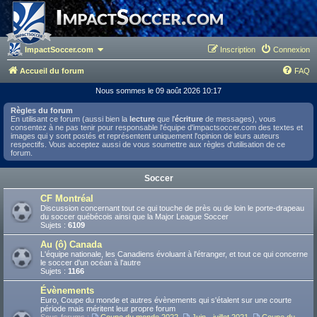
ImpactSoccer.com
Inscription
Connexion
Accueil du forum
FAQ
Nous sommes le 09 août 2026 10:17
Règles du forum
En utilisant ce forum (aussi bien la
lecture
que l'
écriture
de messages), vous
consentez à ne pas tenir pour responsable l'équipe d'impactsoccer.com des textes et
images qui y sont postés et représentent uniquement l'opinion de leurs auteurs
respectifs. Vous acceptez aussi de vous soumettre aux règles d'utilisation de ce
forum.
Soccer
CF Montréal
Discussion concernant tout ce qui touche de près ou de loin le porte-drapeau
du soccer québécois ainsi que la Major League Soccer
Sujets :
6109
Au (ô) Canada
L'équipe nationale, les Canadiens évoluant à l'étranger, et tout ce qui concerne
le soccer d'un océan à l'autre
Sujets :
1166
Évènements
Euro, Coupe du monde et autres évènements qui s'étalent sur une courte
période mais méritent leur propre forum