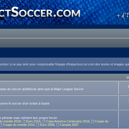
tez à ne pas tenir pour responsable l'équipe d'impactsoccer.com des textes et images qui y
S
rapeau du soccer québécois ainsi que la Major League Soccer
ncerne le soccer d'un océan à l'autre
 période mais méritent leur propre forum
du monde 2018
,
Euro 2016
,
Copa America Centenario 2016
,
Coupe du
Coupe du monde 2010
,
Euro 2008
,
Canada 2007