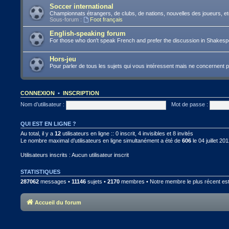
Soccer international
Championnats étrangers, de clubs, de nations, nouvelles des joueurs, et
Sous-forum :
Foot français
English-speaking forum
For those who don't speak French and prefer the discussion in Shakes
Hors-jeu
Pour parler de tous les sujets qui vous intéressent mais ne concernent 
CONNEXION
•
INSCRIPTION
Nom d’utilisateur :
Mot de passe :
QUI EST EN LIGNE ?
Au total, il y a
12
utilisateurs en ligne :: 0 inscrit, 4 invisibles et 8 invités
Le nombre maximal d’utilisateurs en ligne simultanément a été de
606
le 04 juillet 20
Utilisateurs inscrits : Aucun utilisateur inscrit
STATISTIQUES
287062
messages •
11146
sujets •
2170
membres • Notre membre le plus récent es
Accueil du forum