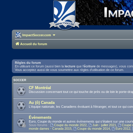
ImpactSoccer.com
Accueil du forum
Règles du forum
En utilisant ce forum (aussi bien la
lecture
que l'
écriture
de messages), vous consen
Vous acceptez aussi de vous soumettre aux règles d'utilisation de ce forum.
SOCCER
CF Montréal
Discussion concernant tout ce qui touche de près ou de loin le porte-d
Au (ô) Canada
L'équipe nationale, les Canadiens évoluant à l'étranger, et tout ce qui co
Évènements
Euro, Coupe du monde et autres évènements qui s'étalent sur une courte
Sous-forums :
Coupe du monde 2022
,
Juin - juillet 2021
,
Coupe 
monde dames - Canada 2015
,
Coupe du monde 2014
,
Euro 2012
,