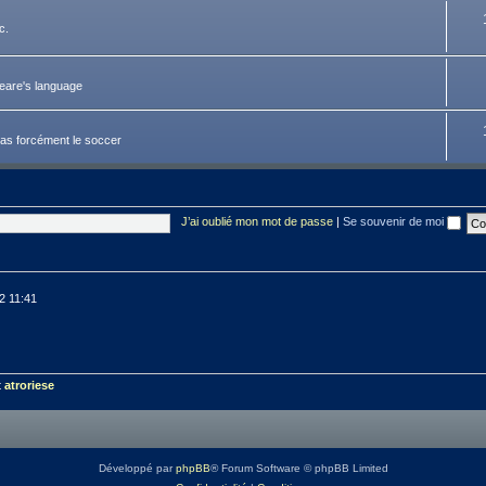
c.
peare's language
pas forcément le soccer
J’ai oublié mon mot de passe
|
Se souvenir de moi
12 11:41
t
atroriese
Développé par
phpBB
® Forum Software © phpBB Limited