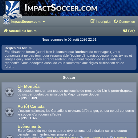
ImpactSoccer.com
Inscription
Connexion
Accueil du forum
FAQ
Nous sommes le 06 août 2026 22:51
Règles du forum
En utilisant ce forum (aussi bien la
lecture
que l'
écriture
de messages), vous
consentez à ne pas tenir pour responsable l'équipe d'impactsoccer.com des textes et
images qui y sont postés et représentent uniquement l'opinion de leurs auteurs
respectifs. Vous acceptez aussi de vous soumettre aux règles d'utilisation de ce
forum.
Soccer
CF Montréal
Discussion concernant tout ce qui touche de près ou de loin le porte-drapeau
du soccer québécois ainsi que la Major League Soccer
Sujets :
6109
Au (ô) Canada
L'équipe nationale, les Canadiens évoluant à l'étranger, et tout ce qui concerne
le soccer d'un océan à l'autre
Sujets :
1166
Évènements
Euro, Coupe du monde et autres évènements qui s'étalent sur une courte
période mais méritent leur propre forum