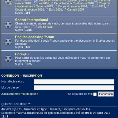
Sous-forums :
Coupe du monde 2022
,
Juin - juillet 2021
,
Coupe du
monde 2018
,
Euro 2016
,
Copa America Centenario 2016
,
Coupe du
monde dames - Canada 2015
,
Coupe du monde 2014
,
Euro 2012
,
Coupe du monde 2010
,
Euro 2008
,
Canada 2007
Sujets :
365
Soccer international
Championnats étrangers, de clubs, de nations, nouvelles des joueurs, etc.
Sous-forum :
Foot français
Sujets :
1988
English-speaking forum
For those who don't speak French and prefer the discussion in Shakespeare's
language
Sujets :
498
Hors-jeu
Pour parler de tous les sujets qui vous intéressent mais ne concernent pas
forcément le soccer
Sujets :
1025
CONNEXION
•
INSCRIPTION
Nom d’utilisateur :
Mot de passe :
J’ai oublié mon mot de passe
Se souvenir de moi
QUI EST EN LIGNE ?
Au total, il y a
11
utilisateurs en ligne :: 0 inscrit, 3 invisibles et 8 invités
Le nombre maximal d’utilisateurs en ligne simultanément a été de
606
le 04 juillet 2012
11:41