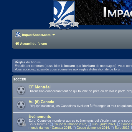
ImpactSoccer.com
Accueil du forum
Règles du forum
En utilisant ce forum (aussi bien la
lecture
que l'
écriture
de messages), vous consen
Vous acceptez aussi de vous soumettre aux règles d'utilisation de ce forum.
SOCCER
CF Montréal
Discussion concernant tout ce qui touche de près ou de loin le porte-d
Au (ô) Canada
L'équipe nationale, les Canadiens évoluant à l'étranger, et tout ce qui co
Évènements
Euro, Coupe du monde et autres évènements qui s'étalent sur une courte
Sous-forums :
Coupe du monde 2022
,
Juin - juillet 2021
,
Coupe 
monde dames - Canada 2015
,
Coupe du monde 2014
,
Euro 2012
,