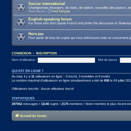
Soccer international
Championnats étrangers, de clubs, de nations, nouvelles des joueurs, et
Sous-forum :
Foot français
English-speaking forum
For those who don't speak French and prefer the discussion in Shakes
Hors-jeu
Pour parler de tous les sujets qui vous intéressent mais ne concernent 
CONNEXION
•
INSCRIPTION
Nom d’utilisateur :
Mot de passe :
QUI EST EN LIGNE ?
Au total, il y a
11
utilisateurs en ligne :: 0 inscrit, 3 invisibles et 8 invités
Le nombre maximal d’utilisateurs en ligne simultanément a été de
606
le 04 juillet 20
Utilisateurs inscrits : Aucun utilisateur inscrit
STATISTIQUES
287062
messages •
11146
sujets •
2170
membres • Notre membre le plus récent es
Accueil du forum