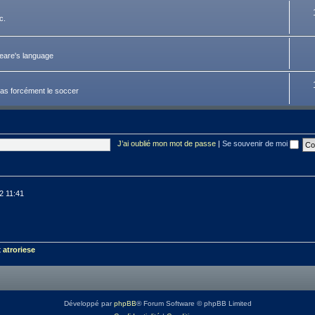
c.
peare's language
pas forcément le soccer
J’ai oublié mon mot de passe
|
Se souvenir de moi
12 11:41
t
atroriese
Développé par
phpBB
® Forum Software © phpBB Limited