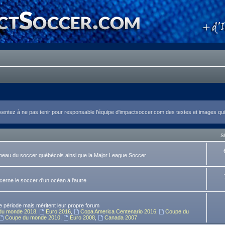
tez à ne pas tenir pour responsable l'équipe d'impactsoccer.com des textes et images qui y
S
rapeau du soccer québécois ainsi que la Major League Soccer
ncerne le soccer d'un océan à l'autre
 période mais méritent leur propre forum
du monde 2018
,
Euro 2016
,
Copa America Centenario 2016
,
Coupe du
Coupe du monde 2010
,
Euro 2008
,
Canada 2007