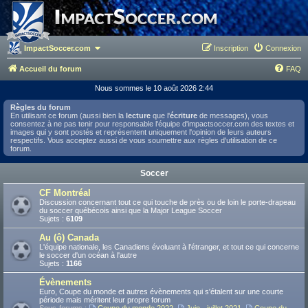
ImpactSoccer.com
Inscription
Connexion
Accueil du forum
FAQ
Nous sommes le 10 août 2026 2:44
Règles du forum
En utilisant ce forum (aussi bien la
lecture
que l'
écriture
de messages), vous
consentez à ne pas tenir pour responsable l'équipe d'impactsoccer.com des textes et
images qui y sont postés et représentent uniquement l'opinion de leurs auteurs
respectifs. Vous acceptez aussi de vous soumettre aux règles d'utilisation de ce
forum.
Soccer
CF Montréal
Discussion concernant tout ce qui touche de près ou de loin le porte-drapeau
du soccer québécois ainsi que la Major League Soccer
Sujets :
6109
Au (ô) Canada
L'équipe nationale, les Canadiens évoluant à l'étranger, et tout ce qui concerne
le soccer d'un océan à l'autre
Sujets :
1166
Évènements
Euro, Coupe du monde et autres évènements qui s'étalent sur une courte
période mais méritent leur propre forum