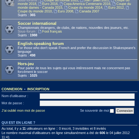
Sous-forums :
Coupe du monde 2022
,
Juin - juillet 2021
,
Coupe du
monde 2018
,
Euro 2016
,
Copa America Centenario 2016
,
Coupe du
monde dames - Canada 2015
,
Coupe du monde 2014
,
Euro 2012
,
Coupe du monde 2010
,
Euro 2008
,
Canada 2007
Sujets :
365
Soccer international
Championnats étrangers, de clubs, de nations, nouvelles des joueurs, etc.
Sous-forum :
Foot français
Sujets :
1988
English-speaking forum
For those who don't speak French and prefer the discussion in Shakespeare's
language
Sujets :
498
Hors-jeu
Pour parler de tous les sujets qui vous intéressent mais ne concernent pas
forcément le soccer
Sujets :
1025
CONNEXION
•
INSCRIPTION
Nom d’utilisateur :
Mot de passe :
J’ai oublié mon mot de passe
Se souvenir de moi
QUI EST EN LIGNE ?
Au total, il y a
11
utilisateurs en ligne :: 0 inscrit, 3 invisibles et 8 invités
Le nombre maximal d’utilisateurs en ligne simultanément a été de
606
le 04 juillet 2012
11:41