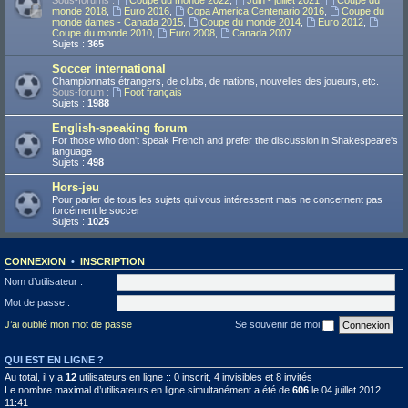
Sous-forums :
Coupe du monde 2022
,
Juin - juillet 2021
,
Coupe du
monde 2018
,
Euro 2016
,
Copa America Centenario 2016
,
Coupe du
monde dames - Canada 2015
,
Coupe du monde 2014
,
Euro 2012
,
Coupe du monde 2010
,
Euro 2008
,
Canada 2007
Sujets :
365
Soccer international
Championnats étrangers, de clubs, de nations, nouvelles des joueurs, etc.
Sous-forum :
Foot français
Sujets :
1988
English-speaking forum
For those who don't speak French and prefer the discussion in Shakespeare's
language
Sujets :
498
Hors-jeu
Pour parler de tous les sujets qui vous intéressent mais ne concernent pas
forcément le soccer
Sujets :
1025
CONNEXION
•
INSCRIPTION
Nom d’utilisateur :
Mot de passe :
J’ai oublié mon mot de passe
Se souvenir de moi
QUI EST EN LIGNE ?
Au total, il y a
12
utilisateurs en ligne :: 0 inscrit, 4 invisibles et 8 invités
Le nombre maximal d’utilisateurs en ligne simultanément a été de
606
le 04 juillet 2012
11:41