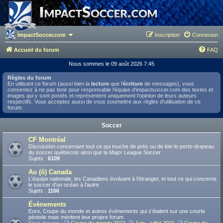
ImpactSoccer.com
Inscription
Connexion
Accueil du forum
FAQ
Nous sommes le 09 août 2026 7:45
Règles du forum
En utilisant ce forum (aussi bien la
lecture
que l'
écriture
de messages), vous
consentez à ne pas tenir pour responsable l'équipe d'impactsoccer.com des textes et
images qui y sont postés et représentent uniquement l'opinion de leurs auteurs
respectifs. Vous acceptez aussi de vous soumettre aux règles d'utilisation de ce
forum.
Soccer
CF Montréal
Discussion concernant tout ce qui touche de près ou de loin le porte-drapeau
du soccer québécois ainsi que la Major League Soccer
Sujets :
6109
Au (ô) Canada
L'équipe nationale, les Canadiens évoluant à l'étranger, et tout ce qui concerne
le soccer d'un océan à l'autre
Sujets :
1166
Évènements
Euro, Coupe du monde et autres évènements qui s'étalent sur une courte
période mais méritent leur propre forum