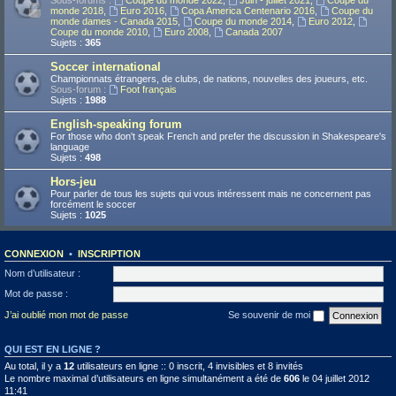
Sous-forums :
Coupe du monde 2022
,
Juin - juillet 2021
,
Coupe du
monde 2018
,
Euro 2016
,
Copa America Centenario 2016
,
Coupe du
monde dames - Canada 2015
,
Coupe du monde 2014
,
Euro 2012
,
Coupe du monde 2010
,
Euro 2008
,
Canada 2007
Sujets :
365
Soccer international
Championnats étrangers, de clubs, de nations, nouvelles des joueurs, etc.
Sous-forum :
Foot français
Sujets :
1988
English-speaking forum
For those who don't speak French and prefer the discussion in Shakespeare's
language
Sujets :
498
Hors-jeu
Pour parler de tous les sujets qui vous intéressent mais ne concernent pas
forcément le soccer
Sujets :
1025
CONNEXION
•
INSCRIPTION
Nom d’utilisateur :
Mot de passe :
J’ai oublié mon mot de passe
Se souvenir de moi
QUI EST EN LIGNE ?
Au total, il y a
12
utilisateurs en ligne :: 0 inscrit, 4 invisibles et 8 invités
Le nombre maximal d’utilisateurs en ligne simultanément a été de
606
le 04 juillet 2012
11:41