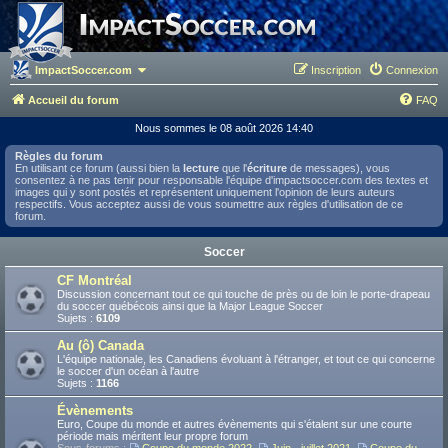
ImpactSoccer.com
Inscription
Connexion
Accueil du forum
FAQ
Nous sommes le 08 août 2026 14:40
Règles du forum
En utilisant ce forum (aussi bien la
lecture
que l'
écriture
de messages), vous
consentez à ne pas tenir pour responsable l'équipe d'impactsoccer.com des textes et
images qui y sont postés et représentent uniquement l'opinion de leurs auteurs
respectifs. Vous acceptez aussi de vous soumettre aux règles d'utilisation de ce
forum.
Soccer
CF Montréal
Discussion concernant tout ce qui touche de près ou de loin le porte-drapeau
du soccer québécois ainsi que la Major League Soccer
Sujets :
6109
Au (ô) Canada
L'équipe nationale, les Canadiens évoluant à l'étranger, et tout ce qui concerne
le soccer d'un océan à l'autre
Sujets :
1166
Évènements
Euro, Coupe du monde et autres évènements qui s'étalent sur une courte
période mais méritent leur propre forum