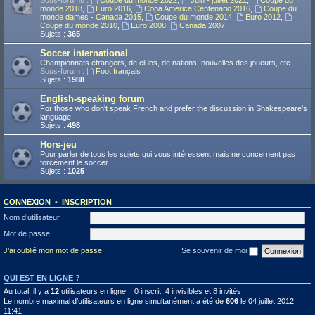
Sous-forums :
Coupe du monde 2022
,
Juin - juillet 2021
,
Coupe du
monde 2018
,
Euro 2016
,
Copa America Centenario 2016
,
Coupe du
monde dames - Canada 2015
,
Coupe du monde 2014
,
Euro 2012
,
Coupe du monde 2010
,
Euro 2008
,
Canada 2007
Sujets :
365
Soccer international
Championnats étrangers, de clubs, de nations, nouvelles des joueurs, etc.
Sous-forum :
Foot français
Sujets :
1988
English-speaking forum
For those who don't speak French and prefer the discussion in Shakespeare's
language
Sujets :
498
Hors-jeu
Pour parler de tous les sujets qui vous intéressent mais ne concernent pas
forcément le soccer
Sujets :
1025
CONNEXION
•
INSCRIPTION
Nom d’utilisateur :
Mot de passe :
J’ai oublié mon mot de passe
Se souvenir de moi
QUI EST EN LIGNE ?
Au total, il y a
12
utilisateurs en ligne :: 0 inscrit, 4 invisibles et 8 invités
Le nombre maximal d’utilisateurs en ligne simultanément a été de
606
le 04 juillet 2012
11:41