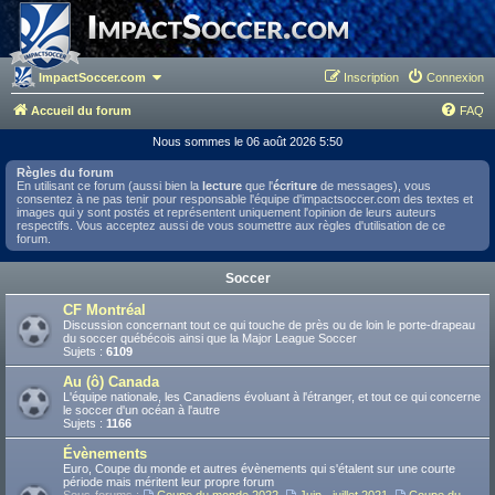
ImpactSoccer.com
Inscription
Connexion
Accueil du forum
FAQ
Nous sommes le 06 août 2026 5:50
Règles du forum
En utilisant ce forum (aussi bien la
lecture
que l'
écriture
de messages), vous
consentez à ne pas tenir pour responsable l'équipe d'impactsoccer.com des textes et
images qui y sont postés et représentent uniquement l'opinion de leurs auteurs
respectifs. Vous acceptez aussi de vous soumettre aux règles d'utilisation de ce
forum.
Soccer
CF Montréal
Discussion concernant tout ce qui touche de près ou de loin le porte-drapeau
du soccer québécois ainsi que la Major League Soccer
Sujets :
6109
Au (ô) Canada
L'équipe nationale, les Canadiens évoluant à l'étranger, et tout ce qui concerne
le soccer d'un océan à l'autre
Sujets :
1166
Évènements
Euro, Coupe du monde et autres évènements qui s'étalent sur une courte
période mais méritent leur propre forum