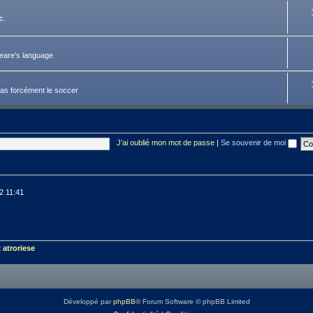
c.
peare's language
pas forcément le soccer
J’ai oublié mon mot de passe
|
Se souvenir de moi
12 11:41
t
atroriese
Développé par
phpBB
® Forum Software © phpBB Limited