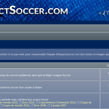
tez à ne pas tenir pour responsable l'équipe d'impactsoccer.com des textes et images qui y
S
rapeau du soccer québécois ainsi que la Major League Soccer
ncerne le soccer d'un océan à l'autre
 période mais méritent leur propre forum
du monde 2018
,
Euro 2016
,
Copa America Centenario 2016
,
Coupe du
Coupe du monde 2010
,
Euro 2008
,
Canada 2007