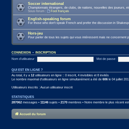
Soccer international
Championnats étrangers, de clubs, de nations, nouvelles des joueurs, et
Sous-forum :
Foot français
English-speaking forum
For those who don't speak French and prefer the discussion in Shakes
Hors-jeu
Pour parler de tous les sujets qui vous intéressent mais ne concernent 
CONNEXION
•
INSCRIPTION
Nom d’utilisateur :
Mot de passe :
QUI EST EN LIGNE ?
Au total, il y a
12
utilisateurs en ligne :: 0 inscrit, 4 invisibles et 8 invités
Le nombre maximal d’utilisateurs en ligne simultanément a été de
606
le 04 juillet 20
Utilisateurs inscrits : Aucun utilisateur inscrit
STATISTIQUES
287062
messages •
11146
sujets •
2170
membres • Notre membre le plus récent es
Accueil du forum