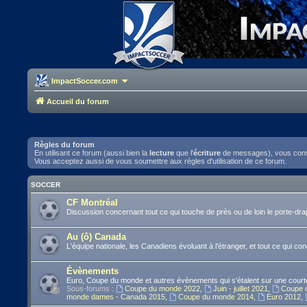
ImpactSoccer.com
Accueil du forum
Règles du forum
En utilisant ce forum (aussi bien la
lecture
que l'
écriture
de messages), vous consen
Vous acceptez aussi de vous soumettre aux règles d'utilisation de ce forum.
SOCCER
CF Montréal
Discussion concernant tout ce qui touche de près ou de loin le porte-d
Au (ô) Canada
L'équipe nationale, les Canadiens évoluant à l'étranger, et tout ce qui co
Évènements
Euro, Coupe du monde et autres évènements qui s'étalent sur une courte
Sous-forums :
Coupe du monde 2022
,
Juin - juillet 2021
,
Coupe 
monde dames - Canada 2015
,
Coupe du monde 2014
,
Euro 2012
,